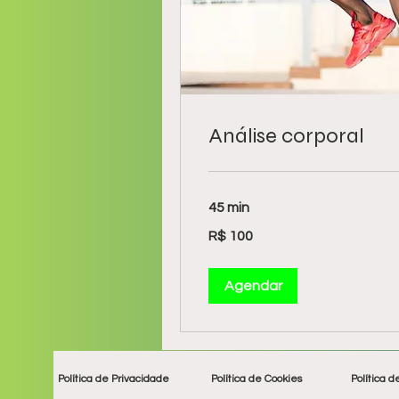
Análise corporal
45 min
100
R$ 100
Reais
brasileiros
Agendar
Política de Privacidade
Política de Cookies
Política d