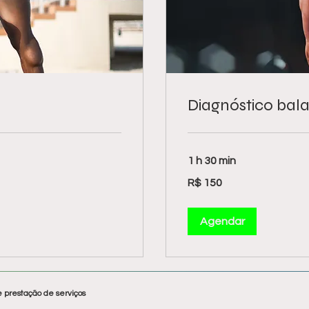
Diagnóstico bal
1 h 30 min
150
R$ 150
Reais
brasileiros
Agendar
e prestação de serviços